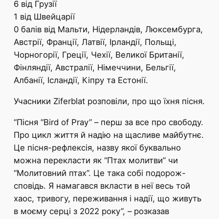
6 від Грузії
1 від Швейцарії
0 балів від Мальти, Нідерландів, Люксембурга,
Австрії, Франції, Латвії, Ірландії, Польщі,
Чорногорії, Греції, Чехії, Великої Британії,
Фінляндії, Австралії, Німеччини, Бельгії,
Албанії, Ісландії, Кіпру та Естонії.
Учасники Ziferblat розповіли, про що їхня пісня.
“Пісня “Bird of Pray” – перш за все про свободу.
Про цикл життя й надію на щасливе майбутнє.
Це пісня-рефлексія, назву якої буквально
можна перекласти як “Птах молитви” чи
“Молитовний птах”. Це така собі подорож-
сповідь. Я намагався вкласти в неї весь той
хаос, тривогу, переживання і надії, що живуть
в моєму серці з 2022 року”, – розказав