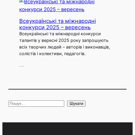
Всеукраїнські та міжнародні
конкурси 2025 – вересень
Всеукраїнські та міжнародні конкурси
талантів у вересні 2025 року запрошують
всіх творчих людей – авторів і виконавців,
солістів і колективи, педагогів.
—
S
Шукати
e
a
r
c