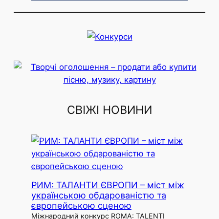
p
i
n
k
СВІЖІ НОВИНИ
РИМ: ТАЛАНТИ ЄВРОПИ – міст між
українською обдарованістю та
європейською сценою
Міжнародний конкурс ROMA: TALENTI